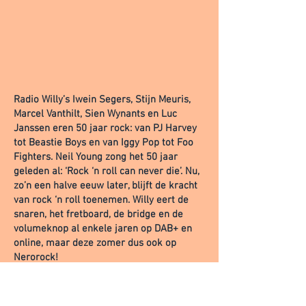
Radio Willy’s Iwein Segers, Stijn Meuris,
Marcel Vanthilt, Sien Wynants en Luc
Janssen eren 50 jaar rock: van PJ Harvey
tot Beastie Boys en van Iggy Pop tot Foo
Fighters. Neil Young zong het 50 jaar
geleden al: ‘Rock ‘n roll can never die’. Nu,
zo’n een halve eeuw later, blijft de kracht
van rock ‘n roll toenemen. Willy eert de
snaren, het fretboard, de bridge en de
volumeknop al enkele jaren op DAB+ en
online, maar deze zomer dus ook op
Nerorock!
Samen met een professionele band,
bestaande uit Axl Peleman, Roeland