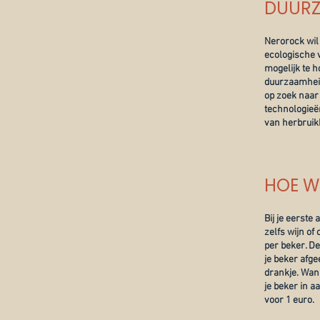
DUURZ
Nerorock wil
ecologische v
mogelijk te 
duurzaamheid
op zoek naar 
technologieën
van herbruik
HOE W
Bij je eerste
zelfs wijn of
per beker. De
je beker afgee
drankje. Wann
je beker in a
voor 1 euro.