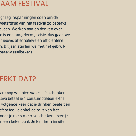
AAM FESTIVAL
 graag inspanningen doen om de
oetafdruk van het festival zo beperkt
houden. Werken aan en denken over
 is een langetermijnvisie, dus gaan we
nieuwe, alternatieve en efficiëntere
. Dit jaar starten we met het gebruik
bare wisselbekers.
ERKT DAT?
 aankoop van bier, waters, frisdranken,
 cava betaal je 1 consumptiebon extra
 volgende keer dat je drinken bestelt en
ft betaal je enkel de prijs van het
eer je niets meer wil drinken lever je
an een bekerpunt. Je kan hem inruilen